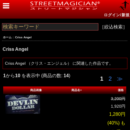
ログイン/新規
［絞込検索］
ホーム
::
Criss Angel
Criss Angel
Criss Angel （クリス・エンジェル） に関連した作品です。
1
から
10
を表示中 (商品の数:
14
)
1
2
≫
商品画像
商品名+
価格
3,200円
1,920円
1,280円
(40%) も