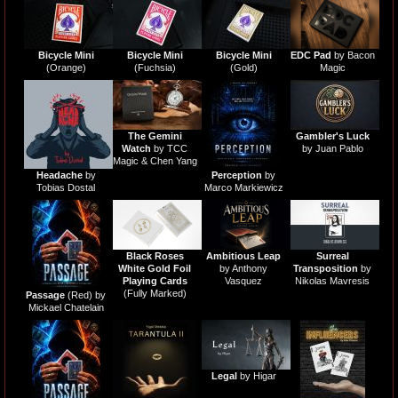
Cards
」 「
Bicycle 2 Faced (Mirror Deck Same on both sides) Playing
Card
」 を再入荷。
Bicycle Mini
Bicycle Mini
Bicycle Mini
EDC Pad
by Bacon
(Orange)
(Fuchsia)
(Gold)
Magic
The Gemini
Gambler's Luck
Watch
by TCC
by Juan Pablo
Magic & Chen Yang
Headache
by
Perception
by
Tobias Dostal
Marco Markiewicz
Black Roses
Ambitious Leap
Surreal
White Gold Foil
by Anthony
Transposition
by
Playing Cards
Vasquez
Nikolas Mavresis
(Fully Marked)
Passage
(Red) by
Mickael Chatelain
Legal
by Higar