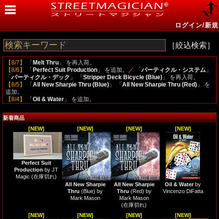
ログイン/新規
［絞込検索］
【8/7】
「
Melt Thru
」 を再入荷。
【8/6】
「
Perfect Suit Production
」 を追加。
／
「
パーティクル・システム
」
「
パーティクル・デック
」 「
Stripper Deck Bicycle (Blue)
」 を再入荷。
【8/5】
「
All New Sharpie Thru (Blue)
」 「
All New Sharpie Thru (Red)
」 を
追加。
【8/4】
「
Oil & Water
」 を追加。
【8/3】
「
Bicycle Mini (Orange)
」 「
Bicycle Mini (Fuchsia)
」 「
Bicycle Mini
(Gold)
」 「
EDC Pad
」 を追加。
／
「
7月のトップ１０
」 をブログに追加。
／
新着商品
「
Double Cross (MINI)
」 を再入荷。
【7/27】
「
Headache
」 「
The Gemini Watch
」 「
Perception
」 を追加。
／
[NEW]
[NEW]
[NEW]
[NEW]
「
Hip Pocket Mullica Wallet (Vegan Leather)
」 「
カパルジャン
」 「
ヴィノセ
ンス
」 「
Mandalorian Playing Cards （マンダロリアントランプ）
」
「
Mandalorian V2 Playing Cards
」 「
JAWS Playing Cards
」 を再入荷。
【7/22】
「
Gambler's Luck
」 を追加。
Perfect Suit
【7/21】
「
Passage (Red)
」 「
Black Roses White Gold Foil Playing Cards
Production
by JT
(Fully Marked)
」 を追加。
／
「
Appearing Glass
」 「
Viagra (Extra
Magic
(在庫切れ)
strength)
」 を再入荷。
All New Sharpie
All New Sharpie
Oil & Water
by
【7/16】
「
Ambitious Leap
」 を追加。
／
「
Tarantula II
」 「
Haunted Key
Thru
(Blue) by
Thru
(Red) by
Vincenzo DiFatta
Deluxe
」 「
Mandalorian Playing Cards （マンダロリアントランプ）
」
Mark Mason
Mark Mason
「
Experts Thin Crushed Printed on Web Press Rider Back Back (Red)
(在庫切れ)
Playing Cards
」 を再入荷。
[NEW]
[NEW]
[NEW]
[NEW]
【7/13】
「
Color Betrayal
」 「
Tarantula II
」 「
Mandalorian V2 Playing