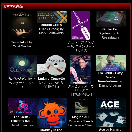
おすすめ商品
Double Cross
(Black Cross) by
Gecko Pro
Mark Southworth
System
by Jim
Rosenbaum
Tarantula II
by
シュレーディンガ
Yigal Mesika
ー
by スペンサート
リックス
The Vault - Lazy
Man's
Linking Cigarette
カパルジャン
by ス
Penetrations
by
by ふじいあきら
ペンサートリック
Danny Urbanus
アンビシャス・カ
(在庫切れ)
ス
ード
by ダロー
［日本語字幕版］
The Vault -
Magic Soul
THREESUM
by
Presents Touch
David Jonathan
by Hanson Chien
Ace
by Richard
Monkey in the