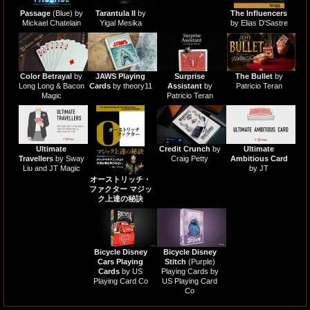
Passage
(Blue) by
Tarantula II
by
The Influencers
Mickael Chatelain
Yigal Mesika
by Elias D'Sastre
Color Betrayal
by
JAWS Playing
Surprise
The Bullet
by
Long Long & Bacon
Cards
by theory11
Assistant
by
Patricio Teran
Magic
Patricio Teran
Ultimate
Credit Crunch
by
Ultimate
Travellers
by Sway
Craig Petty
Ambitious Card
Liu and JT Magic
by JT
オーストリッチ・
ファクター マジッ
ク上達の秘訣
Bicycle Disney
Bicycle Disney
Cars Playing
Stitch
(Purple)
Cards
by US
Playing Cards by
Playing Card Co
US Playing Card
Co