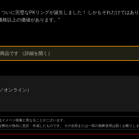
げで、ついに完璧なPKリングが誕生しました！ しかもそれだけでは
価格以上の価値があります。”
能商品です
（詳細を開く）
語／オンライン）
はイメージ画像と異なることがございます。
は弊社が独自に意訳・作成したものです。 その全部または一部の無断使用は固くお断りし