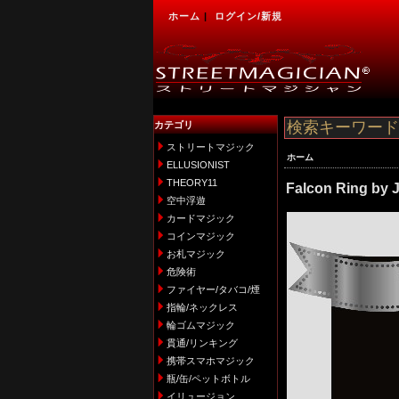
ホーム
|
ログイン/新規
カテゴリ
ストリートマジック
ホーム
ELLUSIONIST
THEORY11
Falcon Ring by 
空中浮遊
カードマジック
コインマジック
お札マジック
危険術
ファイヤー/タバコ/煙
指輪/ネックレス
輪ゴムマジック
貫通/リンキング
携帯スマホマジック
瓶/缶/ペットボトル
イリュージョン