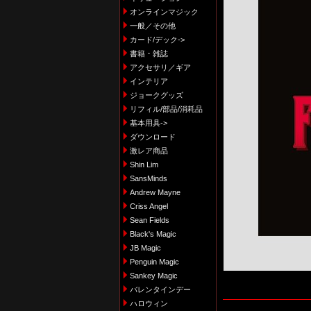
オンラインマジック
一般／その他
カード/デック->
書籍・雑誌
アクセサリ／ギア
インテリア
ジョークグッズ
リフィル/部品/消耗品
基本用具->
ダウンロード
激レア商品
Shin Lim
SansMinds
Andrew Mayne
Criss Angel
Sean Fields
Black's Magic
JB Magic
Penguin Magic
Sankey Magic
バレンタインデー
ハロウィン