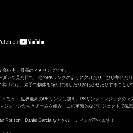
が高い史上最高のＰＫリングです。
モダンな見た目で、他のPKリングのように欠けたり、ひび割れた
に着ければ、素手で物体を静かに消したり変化させたりすることが
手すると、 世界最高のPKリングに加え、PKリング・マジックのマ
屈指のマジシャンたちとチームを組み、この革新的なプロジェクトで磁
e、Alan Rorison、Daniel Garcia などのルーティンが学べます！