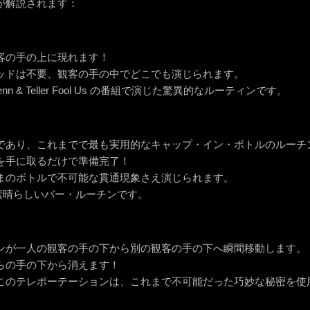
が解説されます：
客の手の上に現れます！
ッドは不要、観客の手の中でどこでも演じられます。
 が Penn & Teller Fool Us の番組で演じた驚異的なルーティンです。
であり、これまでで最も実用的なキャップ・イン・ボトルのルーチ
を手に取るだけで準備完了！
まのボトルで不可能な貫通現象さえ演じられます。
tice の素晴らしいバー・ルーチンです。
ンが一人の観客の手の下から別の観客の手の下へ瞬間移動します。
らの手の下から消えます！
このテレポーテーションは、これまで不可能だった巧妙な秘密を使