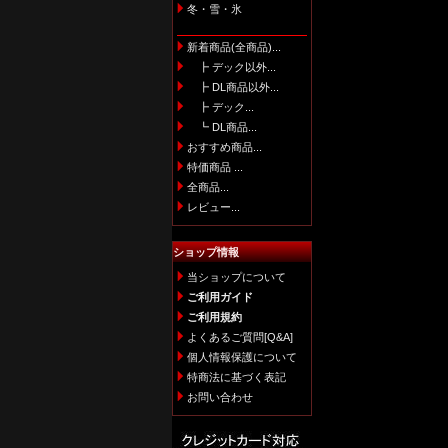
冬・雪・氷
新着商品(全商品)...
┣ デック以外...
┣ DL商品以外...
┣ デック...
┗ DL商品...
おすすめ商品...
特価商品 ...
全商品...
レビュー...
ショップ情報
当ショップについて
ご利用ガイド
ご利用規約
よくあるご質問[Q&A]
個人情報保護について
特商法に基づく表記
お問い合わせ