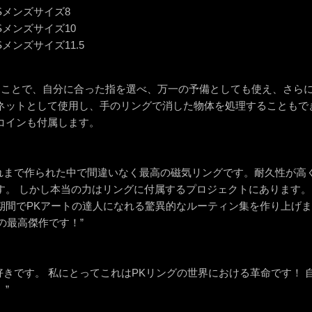
約USメンズサイズ8
約USメンズサイズ10
USメンズサイズ11.5
ることで、自分に合った指を選べ、万一の予備としても使え、さら
ネットとして使用し、手のリングで消した物体を処理することもで
コインも付属します。
ing はこれまで作られた中で間違いなく最高の磁気リングです。耐久性
。 しかし本当の力はリングに付属するプロジェクトにあります。 J
間でPKアートの達人になれる驚異的なルーティン集を作り上げました。 
hの最高傑作です！”
ing が大好きです。 私にとってこれはPKリングの世界における革命です
”