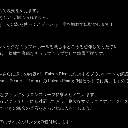
影で現実を変えます。
h は見なければ信じられません。
き、その影を使ってスプーンを一度も触れずに動かします！
ラシックなカップ＆ボールを演じるところを想像してください。
g があれば、複雑で高価なチョップカップなしで準備万端です。
さらに多くの内容が、Falcon Ring に付属するダウンロードで
m、20mm、21mm）の Falcon Ring が3個セットで付属し
g は柔軟なブラックシリコンスリーブに収められています。
ven アクセサリーにも対応しており、膨大なマジックにすぐアクセ
g を着けたときの観客の反応をきっと気に入るでしょう。
gには以下のサイズのリングが3個付属します：