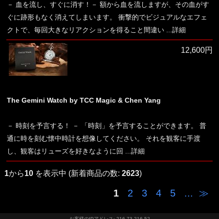
－ 血を流し、すぐに消す！－ 額から血を流しますが、その血がす
ぐに跡形もなく消えてしまいます。 衝撃的でビジュアルなエフェ
クトで、毎回大きなリアクションを得ること間違い
...詳細
12,600円
The Gemini Watch by TCC Magic & Chen Yang
－ 時刻を予言する！ － 「時刻」を予言することができます。 普
通に時を刻む懐中時計を想像してください。 それを観客に手渡
し、観客はリューズを好きなように回
...詳細
1
から
10
を表示中 (新着商品の数:
2623
)
1
2
3
4
5
...
≫
お客様のIPアドレス: 216.73.216.52