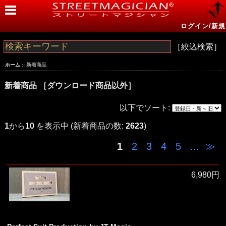
ログイン/新規
［絞込検索］
ホーム
:: 新着商品
新着商品 ［ダウンロード商品以外］
以下でソート:
1
から
10
を表示中 (新着商品の数:
2623
)
1
2
3
4
5
...
≫
6,980円