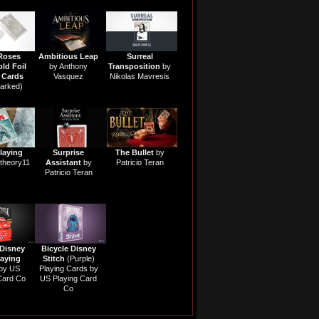
Roses
Ambitious Leap
Surreal
ld Foil
by Anthony
Transposition
by
 Cards
Vasquez
Nikolas Mavresis
Marked)
laying
Surprise
The Bullet
by
theory11
Assistant
by
Patricio Teran
Patricio Teran
 Disney
Bicycle Disney
laying
Stitch
(Purple)
by US
Playing Cards by
Card Co
US Playing Card
Co