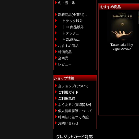
冬・雪・氷
おすすめ商品
新着商品(全商品)...
┣ デック以外...
┣ DL商品以外...
┣ デック...
┗ DL商品...
Tarantula II
by
おすすめ商品...
Yigal Mesika
特価商品 ...
全商品...
レビュー...
ショップ情報
当ショップについて
ご利用ガイド
ご利用規約
よくあるご質問[Q&A]
個人情報保護について
特商法に基づく表記
お問い合わせ