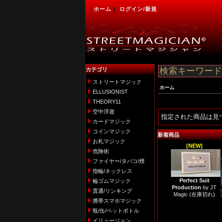
ホーム
|
ログイン/新規
カテゴリ
ストリートマジック
ホーム
ELLUSIONIST
THEORY11
空中浮遊
指定された商品は見
カードマジック
コインマジック
新着商品
お札マジック
[NEW]
危険術
ファイヤー/タバコ/煙
指輪/ネックレス
Perfect Suit
輪ゴムマジック
Production
by JT
貫通/リンキング
Magic
(在庫切れ)
携帯スマホマジック
瓶/缶/ペットボトル
イリュージョン