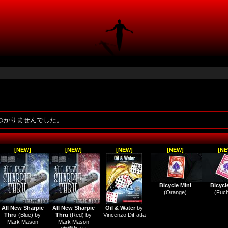
つかりませんでした。
[NEW]
[NEW]
[NEW]
[NEW]
[NE
Bicycle Mini
Bicycl
(Orange)
(Fuch
All New Sharpie
All New Sharpie
Oil & Water
by
Thru
(Blue) by
Thru
(Red) by
Vincenzo DiFatta
Mark Mason
Mark Mason