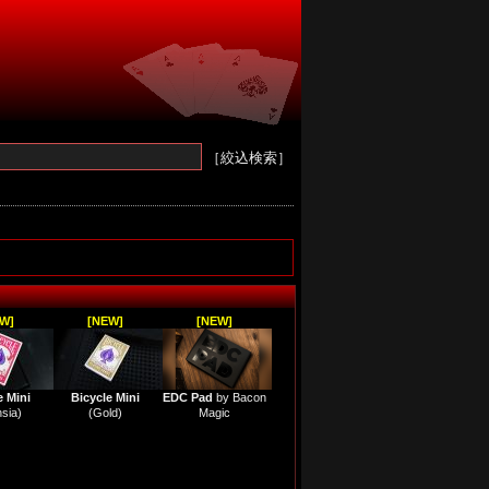
［絞込検索］
W]
[NEW]
[NEW]
e Mini
Bicycle Mini
EDC Pad
by Bacon
sia)
(Gold)
Magic