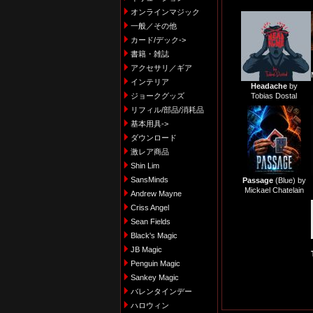
オンラインマジック
一般／その他
カード/デック->
書籍・雑誌
アクセサリ／ギア
インテリア
Headache
by
ジョークグッズ
Tobias Dostal
リフィル/部品/消耗品
基本用具->
ダウンロード
激レア商品
Shin Lim
SansMinds
Passage
(Blue) by
Mickael Chatelain
Andrew Mayne
Criss Angel
Sean Fields
Black's Magic
JB Magic
Penguin Magic
Sankey Magic
バレンタインデー
ハロウィン