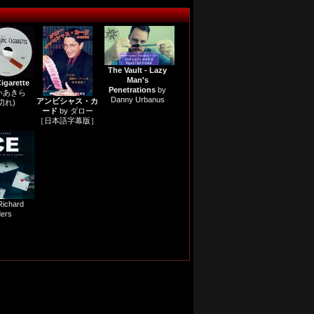
The Vault - Lazy
Man's
igarette
Penetrations
by
じいあきら
Danny Urbanus
アンビシャス・カ
切れ)
ード
by ダロー
［日本語字幕版］
Richard
ers