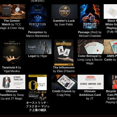
(在庫切れ)
The Gemini
Gambler's Luck
Black 
Watch
by TCC
by Juan Pablo
White Go
Magic & Chen Yang
Playing
(Fully 
Perception
by
Passage
(Red) by
Marco Markiewicz
Mickael Chatelain
Legal
by Higar
Color Betrayal
by
JAWS P
Long Long & Bacon
Cards
by 
Magic
Tarantula II
by
The Influencers
Yigal Mesika
by Elias D'Sastre
Ultimate
Credit Crunch
by
Ultimate
Bicycle
Travellers
by Sway
Craig Petty
Ambitious Card
Cars P
Liu and JT Magic
by JT
Cards
Playing 
オーストリッチ・
ファクター マジッ
ク上達の秘訣