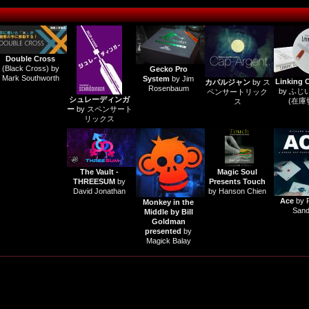
Double Cross
(Black Cross) by
Gecko Pro
Mark Southworth
System
by Jim
Linking C
カパルジャン
by ス
Rosenbaum
by ふ
ペンサートリック
シュレーディンガ
(在庫
ス
ー
by スペンサート
リックス
The Vault -
Magic Soul
THREESUM
by
Presents Touch
David Jonathan
by Hanson Chien
Ace
by 
Monkey in the
Sand
Middle by Bill
Goldman
presented
by
Magick Balay