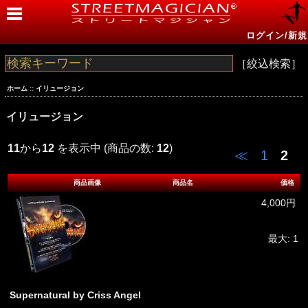
ログイン/新規
［絞込検索］
ホーム
::
イリュージョン
イリュージョン
11
から
12
を表示中 (商品の数:
12
)
≪
1
2
商品画像
商品名
価格
4,000円
最大: 1
Supernatural by Criss Angel