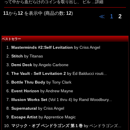
って中から血だらけのコインを取り出し、 ビル
...詳細
11
から
12
を表示中 (商品の数:
12
)
≪
1
2
ベストセラー
1.
Masterminds #2:Self Levitation
by Criss Angel
2.
Stitch
by Titanas
3.
Demi Deck
by Angelo Carbone
4.
The Vault - Self Levitation 2
by Ed Balducci routi...
5.
Bottle Thru Body
by Tony Clark
6.
Event Horizon
by Andrew Mayne
7.
Illusion Works Set
(Vol 1 thru 4) by Rand Woodbury...
8.
Supernatural
by Criss Angel
9.
Escape Artist
by Apprentice Magic
10.
マジック・オブ ペンドラゴンズ 第１巻
by ペンドラゴンズ...