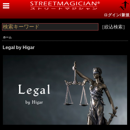
ログイン/新規
［絞込検索］
ホーム
Legal by Higar