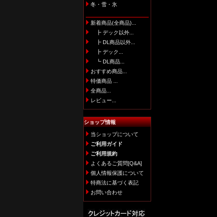
冬・雪・氷
新着商品(全商品)...
┣ デック以外...
┣ DL商品以外...
┣ デック...
┗ DL商品...
おすすめ商品...
特価商品 ...
全商品...
レビュー...
ショップ情報
当ショップについて
ご利用ガイド
ご利用規約
よくあるご質問[Q&A]
個人情報保護について
特商法に基づく表記
お問い合わせ