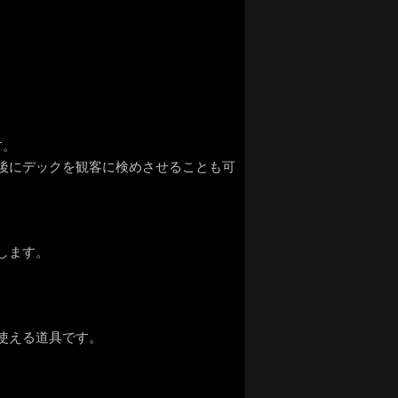
す。
後にデックを観客に検めさせることも可
します。
使える道具です。