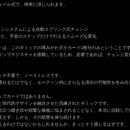
ュール式で、簡単に演じられます。
ョンシステムによる自動スプリング式チェンジ
した、手首のスナップだけで行えるスムーズな変化
トは、このギミックの厚みがわずかカード1枚分のみということで
リップテクスチャを搭載しているため、必要であれば、チェンジ直
ッチ不要で、ノーストレスです。
隠せるだけでなく、ルーティン内にさらなる演出の可能性を生み出
ップカードではありません。
と現代的デザインを融合させた洗練されたギミックです。
目立つ継ぎ目や頻繁な修復に悩まされることなく、本当に信頼して
見えず、しかも、その状態を保ち続けます。
えるわけではないかもしれませんが、きっとそう感じるはずです。