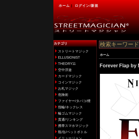
ホーム
|
ログイン/新規
カテゴリ
ストリートマジック
ホーム
ELLUSIONIST
THEORY11
Forever Flap by
空中浮遊
カードマジック
コインマジック
お札マジック
危険術
ファイヤー/タバコ/煙
指輪/ネックレス
輪ゴムマジック
貫通/リンキング
携帯スマホマジック
瓶/缶/ペットボトル
イリュージョン