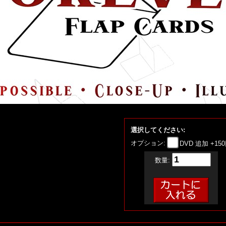
選択してください:
オプション:
DVD 追加 +15
数量: