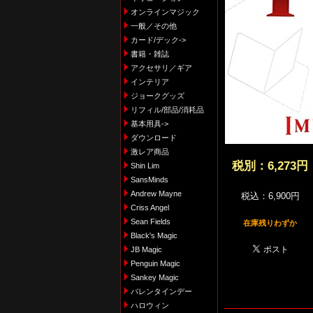
オンラインマジック
一般／その他
カード/デック->
書籍・雑誌
アクセサリ／ギア
インテリア
ジョークグッズ
リフィル/部品/消耗品
基本用具->
ダウンロード
激レア商品
税別：
6,273円
Shin Lim
SansMinds
Andrew Mayne
税込：6,900円
Criss Angel
Sean Fields
在庫残りわずか
Black's Magic
JB Magic
Penguin Magic
Sankey Magic
バレンタインデー
ハロウィン