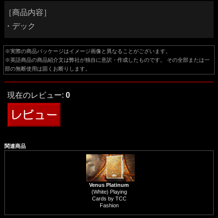
［商品内容］
・デック
※実際の商品パッケージはイメージ画像と異なることがございます。
※英語商品の商品紹介文は弊社が独自に意訳・作成したものです。 その全部または一
部の無断使用は固くお断りします。
現在のレビュー:
0
関連商品
Venus Platinum
(White) Playing
Cards by TCC
Fashion