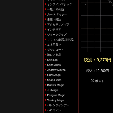
オンラインマジック
一般／その他
カード/デック->
書籍・雑誌
アクセサリ／ギア
インテリア
ジョークグッズ
リフィル/部品/消耗品
基本用具->
ダウンロード
激レア商品
税別：
9,273円
Shin Lim
SansMinds
Andrew Mayne
税込：10,200円
Criss Angel
Sean Fields
Black's Magic
JB Magic
Penguin Magic
Sankey Magic
バレンタインデー
ハロウィン