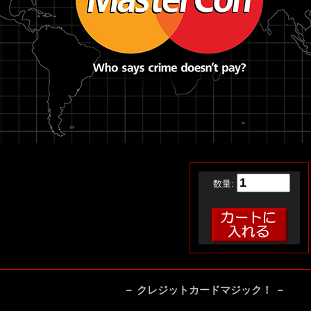
数量:
－ クレジットカードマジック！ －