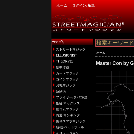
ホーム
|
ログイン/新規
カテゴリ
ストリートマジック
ホーム
ELLUSIONIST
THEORY11
Master Con by G
空中浮遊
カードマジック
コインマジック
お札マジック
危険術
ファイヤー/タバコ/煙
指輪/ネックレス
輪ゴムマジック
貫通/リンキング
携帯スマホマジック
瓶/缶/ペットボトル
イリュージョン