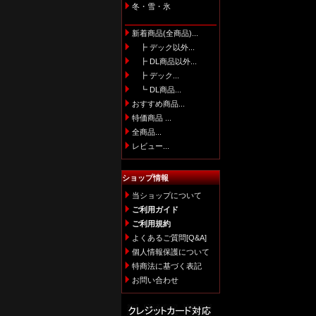
冬・雪・氷
新着商品(全商品)...
┣ デック以外...
┣ DL商品以外...
┣ デック...
┗ DL商品...
おすすめ商品...
特価商品 ...
全商品...
レビュー...
ショップ情報
当ショップについて
ご利用ガイド
ご利用規約
よくあるご質問[Q&A]
個人情報保護について
特商法に基づく表記
お問い合わせ