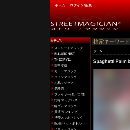
ホーム
|
ログイン/新規
カテゴリ
ストリートマジック
ホーム
ELLUSIONIST
THEORY11
Spaghetti Palm 
空中浮遊
カードマジック
コインマジック
お札マジック
危険術
ファイヤー/タバコ/煙
指輪/ネックレス
輪ゴムマジック
貫通/リンキング
携帯スマホマジック
瓶/缶/ペットボトル
イリュージョン