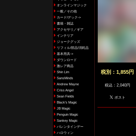
オンラインマジック
一般／その他
カード/デック->
書籍・雑誌
アクセサリ／ギア
インテリア
ジョークグッズ
リフィル/部品/消耗品
基本用具->
ダウンロード
激レア商品
税別：
1,855円
Shin Lim
SansMinds
Andrew Mayne
税込：2,040円
Criss Angel
Sean Fields
Black's Magic
JB Magic
Penguin Magic
Sankey Magic
バレンタインデー
ハロウィン