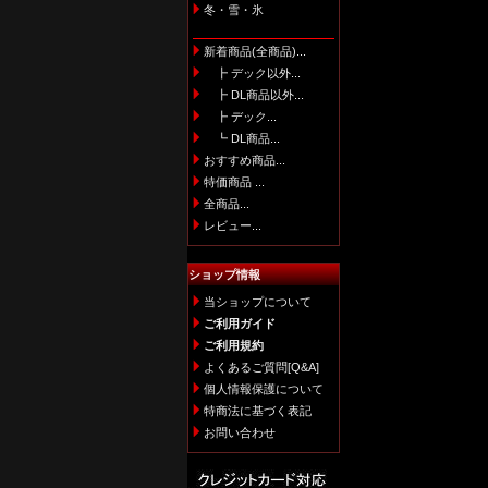
冬・雪・氷
新着商品(全商品)...
┣ デック以外...
┣ DL商品以外...
┣ デック...
┗ DL商品...
おすすめ商品...
特価商品 ...
全商品...
レビュー...
ショップ情報
当ショップについて
ご利用ガイド
ご利用規約
よくあるご質問[Q&A]
個人情報保護について
特商法に基づく表記
お問い合わせ