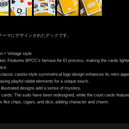
テーマにデザインされたデックです。
n + Vintage style
ion: Features BPCC's famous Air EI process, making the cards lightwe
ice.
classic casino-style symmetrical logo design enhances its retro appe
ing playful rabbit elements for a unique touch.
illustrated designs add a sense of mystery.
 cards: The suits have been redesigned, while the court cards feature 
s like chips, cigars, and dice, adding character and charm.