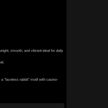
ight, smooth, and vibrant-ideal for daily
al.
a "faceless rabbit" motif with casino-