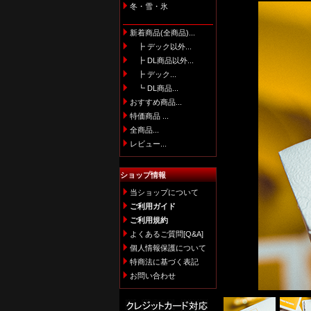
冬・雪・氷
新着商品(全商品)...
┣ デック以外...
┣ DL商品以外...
┣ デック...
┗ DL商品...
おすすめ商品...
特価商品 ...
全商品...
レビュー...
ショップ情報
当ショップについて
ご利用ガイド
ご利用規約
よくあるご質問[Q&A]
個人情報保護について
特商法に基づく表記
お問い合わせ