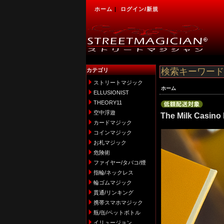
ホーム
|
ログイン/新規
カテゴリ
ストリートマジック
ホーム
ELLUSIONIST
THEORY11
空中浮遊
The Milk Casino
カードマジック
コインマジック
お札マジック
危険術
ファイヤー/タバコ/煙
指輪/ネックレス
輪ゴムマジック
貫通/リンキング
携帯スマホマジック
瓶/缶/ペットボトル
イリュージョン