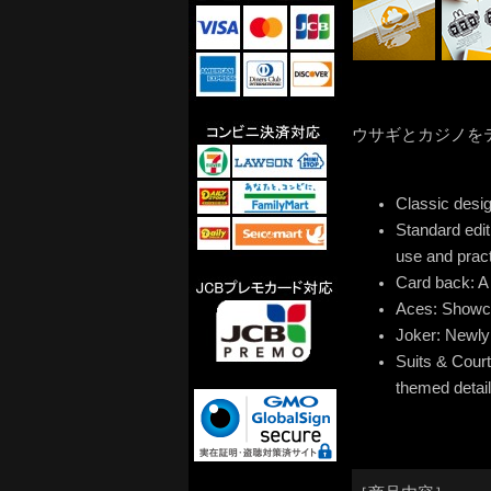
ウサギとカジノを
Classic desig
Standard edit
use and pract
Card back: A 
Aces: Showcas
Joker: Newly 
Suits & Court
themed detail