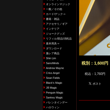
オンラインマジック
一般／その他
カード/デック->
書籍・雑誌
アクセサリ／ギア
インテリア
ジョークグッズ
リフィル/部品/消耗品
基本用具->
ダウンロード
激レア商品
Shin Lim
税別：
1,600円
SansMinds
Andrew Mayne
Criss Angel
税込：1,760円
Sean Fields
Black's Magic
JB Magic
Penguin Magic
Sankey Magic
バレンタインデー
ハロウィン