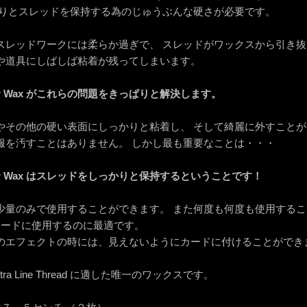
かりとスレッドを保持する為のじゅうぶんな硬さが必要です。
スレッドワークには柔らか過ぎで、 スレッドがワックスから引き抜
や道具にしばしば粘着が残ってしまいます。
aster Wax がこれらの問題をきっぱりと解決します。
やその他の硬い表面にしっかりと粘着し、 そして綺麗に外すことが
服を汚すことはありません。 しかし最も重要なことは・・・
Master Wax はスレッドをしっかりと保持するということです！
少量のみで使用することができます。 また何度も何度も使用する
 は、カードに使用するのに最適です。
のエフェクトの時には、見えないようにカードに付けることができ
Vectra Line Thread に適した唯一のワックスです。