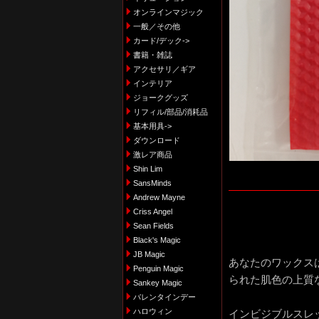
オンラインマジック
一般／その他
カード/デック->
書籍・雑誌
アクセサリ／ギア
インテリア
ジョークグッズ
リフィル/部品/消耗品
基本用具->
ダウンロード
激レア商品
Shin Lim
SansMinds
Andrew Mayne
Criss Angel
Sean Fields
Black's Magic
JB Magic
あなたのワックス
Penguin Magic
られた肌色の上質
Sankey Magic
バレンタインデー
ハロウィン
インビジブルスレ