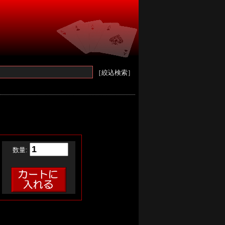
［絞込検索］
数量: