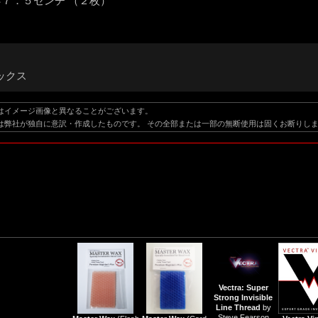
×７．５センチ （２枚）
ックス
はイメージ画像と異なることがございます。
は弊社が独自に意訳・作成したものです。 その全部または一部の無断使用は固くお断りし
Vectra: Super
Strong Invisible
Line Thread
by
Steve Fearson