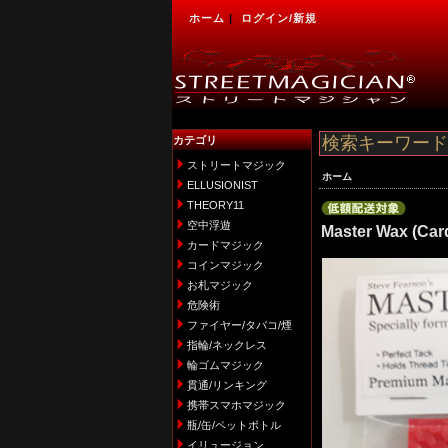
ホーム
|
ログイン/新規
カテゴリ
ストリートマジック
ホーム
ELLUSIONIST
THEORY11
空中浮遊
Master Wax (Car
カードマジック
コインマジック
お札マジック
危険術
ファイヤー/タバコ/煙
指輪/ネックレス
輪ゴムマジック
貫通/リンキング
携帯スマホマジック
瓶/缶/ペットボトル
イリュージョン