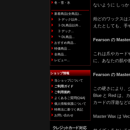
冬・雪・氷
ないように しっ
新着商品(全商品)...
殆どのワックスは
┣ デック以外...
┣ DL商品以外...
えたとしても、手
┣ デック...
┗ DL商品...
Fearson の M
おすすめ商品...
特価商品 ...
これは爪やカード
全商品...
レビュー...
に、あなたの肌や
ショップ情報
Fearson の 
当ショップについて
ご利用ガイド
この硬さにより、
ご利用規約
Blue と Red
よくあるご質問[Q&A]
カードの浮遊など
個人情報保護について
特商法に基づく表記
お問い合わせ
Master Wax は 