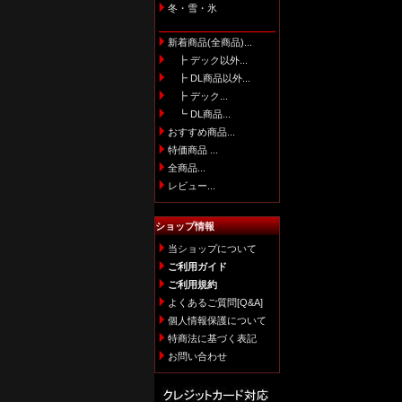
冬・雪・氷
新着商品(全商品)...
┣ デック以外...
┣ DL商品以外...
┣ デック...
┗ DL商品...
おすすめ商品...
特価商品 ...
全商品...
レビュー...
ショップ情報
当ショップについて
ご利用ガイド
ご利用規約
よくあるご質問[Q&A]
個人情報保護について
特商法に基づく表記
お問い合わせ