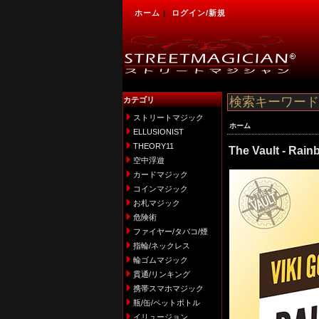
ホーム
|
ログイン/新規
カテゴリ
ストリートマジック
ホーム
ELLUSIONIST
THEORY11
The Vault - Rain
空中浮遊
カードマジック
コインマジック
お札マジック
危険術
ファイヤー/タバコ/煙
指輪/ネックレス
輪ゴムマジック
貫通/リンキング
携帯スマホマジック
瓶/缶/ペットボトル
イリュージョン