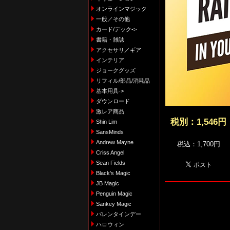
オンラインマジック
一般／その他
カード/デック->
書籍・雑誌
アクセサリ／ギア
インテリア
ジョークグッズ
リフィル/部品/消耗品
基本用具->
ダウンロード
激レア商品
税別：
1,546円
Shin Lim
SansMinds
Andrew Mayne
税込：1,700円
Criss Angel
Sean Fields
Black's Magic
JB Magic
Penguin Magic
Sankey Magic
バレンタインデー
ハロウィン