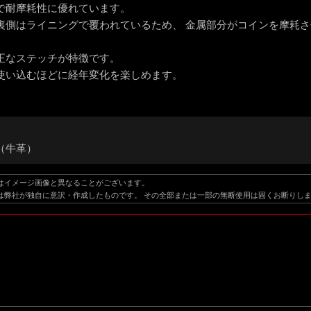
で耐摩耗性に優れています。
裏側はライニングで覆われているため、 金属部分がコインを摩耗
正なステッチが特徴です。
使い込むほどに経年変化を楽しめます。
（牛革）
はイメージ画像と異なることがございます。
は弊社が独自に意訳・作成したものです。 その全部または一部の無断使用は固くお断りし