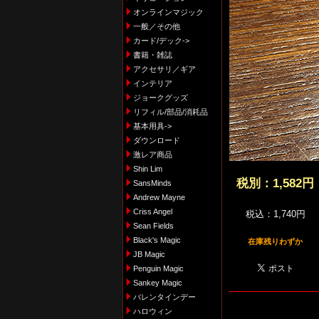
オンラインマジック
一般／その他
カード/デック->
書籍・雑誌
アクセサリ／ギア
インテリア
ジョークグッズ
リフィル/部品/消耗品
基本用具->
ダウンロード
激レア商品
Shin Lim
税別：
1,582円
SansMinds
Andrew Mayne
Criss Angel
税込：1,740円
Sean Fields
Black's Magic
在庫残りわずか
JB Magic
Penguin Magic
Sankey Magic
バレンタインデー
ハロウィン