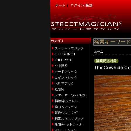
ホーム
|
ログイン/新規
カテゴリ
ストリートマジック
ホーム
ELLUSIONIST
THEORY11
空中浮遊
The Cowhide Coi
カードマジック
コインマジック
お札マジック
危険術
ファイヤー/タバコ/煙
指輪/ネックレス
輪ゴムマジック
貫通/リンキング
携帯スマホマジック
瓶/缶/ペットボトル
イリュージョン