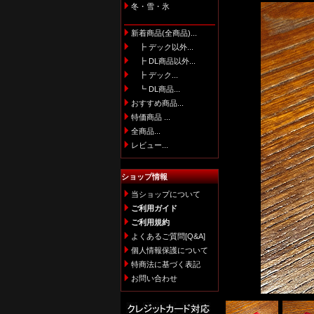
冬・雪・氷
新着商品(全商品)...
┣ デック以外...
┣ DL商品以外...
┣ デック...
┗ DL商品...
おすすめ商品...
特価商品 ...
全商品...
レビュー...
ショップ情報
当ショップについて
ご利用ガイド
ご利用規約
よくあるご質問[Q&A]
個人情報保護について
特商法に基づく表記
お問い合わせ