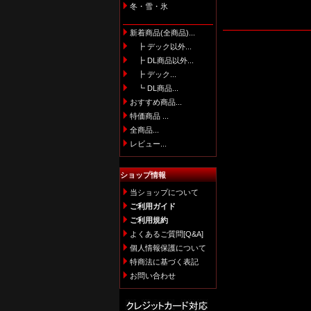
冬・雪・氷
新着商品(全商品)...
┣ デック以外...
┣ DL商品以外...
┣ デック...
┗ DL商品...
おすすめ商品...
特価商品 ...
全商品...
レビュー...
ショップ情報
当ショップについて
ご利用ガイド
ご利用規約
よくあるご質問[Q&A]
個人情報保護について
特商法に基づく表記
お問い合わせ