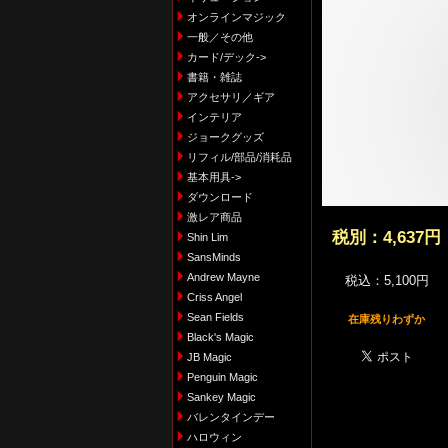
オンラインマジック
一般／その他
カード/デック->
書籍・雑誌
アクセサリ／ギア
インテリア
ジョークグッズ
リフィル/部品/消耗品
基本用具->
ダウンロード
激レア商品
税別：
4,637円
Shin Lim
SansMinds
Andrew Mayne
税込：5,100円
Criss Angel
Sean Fields
在庫残りわずか
Black's Magic
JB Magic
Penguin Magic
Sankey Magic
バレンタインデー
ハロウィン