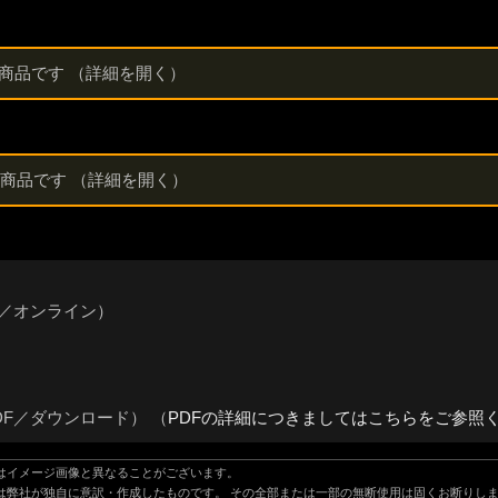
能商品です
（詳細を開く）
能商品です
（詳細を開く）
語／オンライン）
］
DF／ダウンロード） （
PDFの詳細につきましてはこちらをご参照
はイメージ画像と異なることがございます。
は弊社が独自に意訳・作成したものです。 その全部または一部の無断使用は固くお断りし