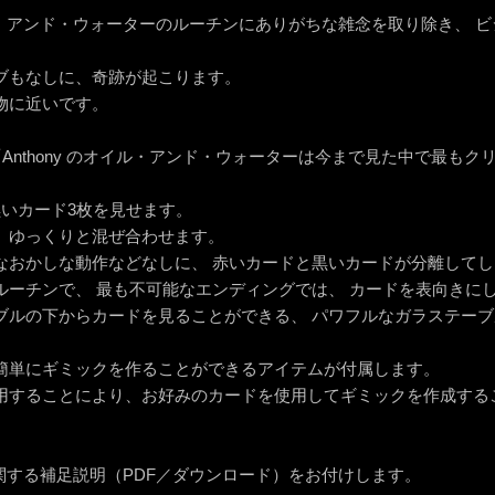
オイル・アンド・ウォーターのルーチンにありがちな雑念を取り除き、
。
ブもなしに、奇跡が起こります。
物に近いです。
wn は 「Anthony のオイル・アンド・ウォーターは今まで見た中で最
黒いカード3枚を見せます。
、ゆっくりと混ぜ合わせます。
なおかしな動作などなしに、 赤いカードと黒いカードが分離して
ルーチンで、 最も不可能なエンディングでは、 カードを表向きに
ブルの下からカードを見ることができる、 パワフルなガラステー
簡単にギミックを作ることができるアイテムが付属します。
用することにより、お好みのカードを使用してギミックを作成する
関する補足説明（PDF／ダウンロード）をお付けします。