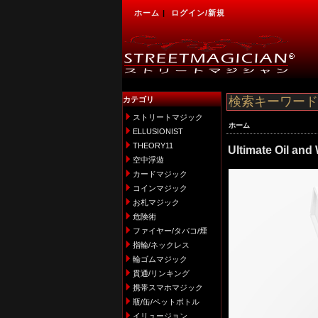
ホーム
|
ログイン/新規
カテゴリ
ストリートマジック
ホーム
ELLUSIONIST
THEORY11
Ultimate Oil an
空中浮遊
カードマジック
コインマジック
お札マジック
危険術
ファイヤー/タバコ/煙
指輪/ネックレス
輪ゴムマジック
貫通/リンキング
携帯スマホマジック
瓶/缶/ペットボトル
イリュージョン