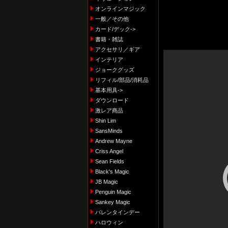
オンラインマジック
一般／その他
カード/デック->
書籍・雑誌
アクセサリ／ギア
インテリア
ジョークグッズ
リフィル/部品/消耗品
基本用具->
ダウンロード
激レア商品
Shin Lim
SansMinds
Andrew Mayne
Criss Angel
Sean Fields
Black's Magic
JB Magic
Penguin Magic
Sankey Magic
バレンタインデー
ハロウィン