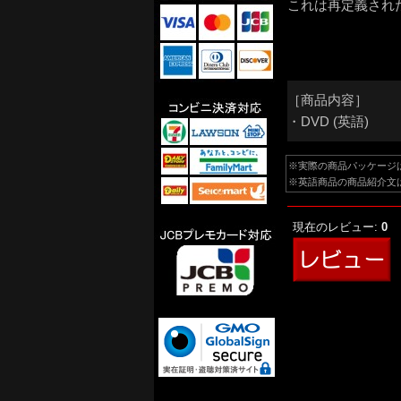
これは再定義され
［商品内容］
・DVD (英語)
※実際の商品パッケージ
※英語商品の商品紹介文
現在のレビュー:
0