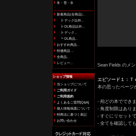
冬・雪・氷
新着商品(全商品)...
┣ デック以外...
┣ DL商品以外...
┣ デック...
┗ DL商品...
おすすめ商品...
特価商品 ...
全商品...
レビュー...
Sean Fields 
ショップ情報
エピソード１：Ｔ
当ショップについて
本の思ったページ
ご利用ガイド
ご利用規約
- 殆どの本ででき
よくあるご質問[Q&A]
- 角度制限はあり
個人情報保護について
特商法に基づく表記
- すぐにリセット
お問い合わせ
- 全てを確認し