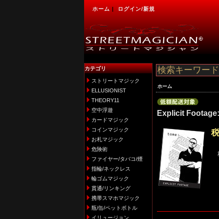
ホーム
|
ログイン/新規
カテゴリ
ストリートマジック
ホーム
ELLUSIONIST
THEORY11
空中浮遊
Explicit Footag
カードマジック
コインマジック
お札マジック
危険術
ファイヤー/タバコ/煙
指輪/ネックレス
輪ゴムマジック
貫通/リンキング
携帯スマホマジック
瓶/缶/ペットボトル
イリュージョン