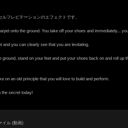
セルフレビテーションのエフェクトです。
arpet onto the ground. You take off your shoes and immediately... you s
t and you can clearly see that you are levitating.
he ground, stand on your feet and put your shoes back on and roll up 
e on an old principle that you will love to build and perform.
 the secret today!
イル (動画)