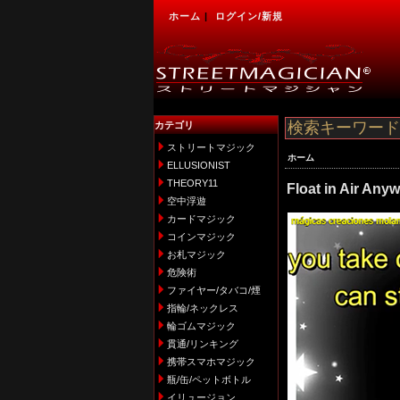
ホーム
|
ログイン/新規
カテゴリ
ストリートマジック
ホーム
ELLUSIONIST
THEORY11
Float in Air Any
空中浮遊
カードマジック
コインマジック
お札マジック
危険術
ファイヤー/タバコ/煙
指輪/ネックレス
輪ゴムマジック
貫通/リンキング
携帯スマホマジック
瓶/缶/ペットボトル
イリュージョン