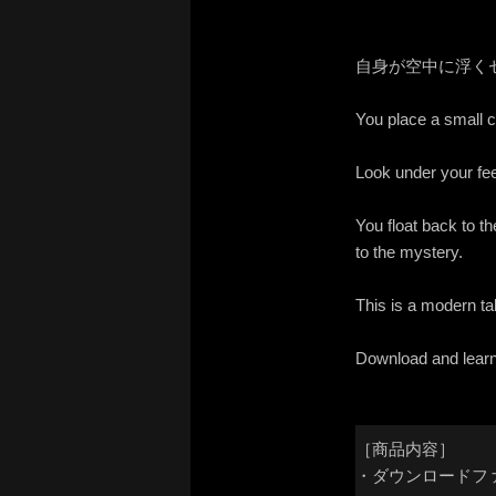
自身が空中に浮く
You place a small c
Look under your fee
You float back to t
to the mystery.
This is a modern tak
Download and learn
［商品内容］
・ダウンロードファ