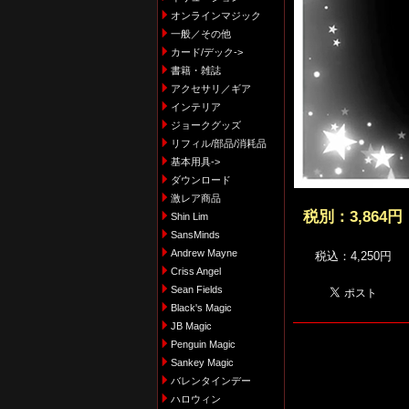
オンラインマジック
一般／その他
カード/デック->
書籍・雑誌
アクセサリ／ギア
インテリア
ジョークグッズ
リフィル/部品/消耗品
基本用具->
ダウンロード
激レア商品
税別：
3,864円
Shin Lim
SansMinds
Andrew Mayne
税込：4,250円
Criss Angel
Sean Fields
Black's Magic
JB Magic
Penguin Magic
Sankey Magic
バレンタインデー
ハロウィン