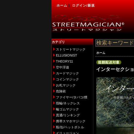
ホーム
|
ログイン/新規
カテゴリ
ストリートマジック
ホーム
ELLUSIONIST
THEORY11
空中浮遊
インターセクショ
カードマジック
コインマジック
お札マジック
危険術
ファイヤー/タバコ/煙
指輪/ネックレス
輪ゴムマジック
貫通/リンキング
携帯スマホマジック
瓶/缶/ペットボトル
イリュージョン