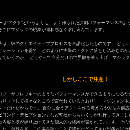
ーは“アクト”というよりも、よく作られた演劇パフォーマンスのよ
そこにマジックの現象が違和感なく溶け込んでいます。
子は、彼のクリエイティブプロセスを言語化したものです。 どう
ピレーションを得て、どのように実際のアクトに落とし込みむのか
せていくのか。 どうやって自分だけの世界観を練り上げ、マジッ
しかしここで注意！
ロブ・ザブレッキーのようなパフォーマンスができるようになるた
おり（そして様々なところで言われているとおり）、マジシャン本
クトだけだからです。 自分に合うアクトを作る考え方や方法を解
ビヨンド・デセプション
」など弊社からもいくつか刊行してきまし
た内容と彼が練り上げてきた個人的な経緯が書かれています。その
した。演技を見、この本を読むことで彼がたどってきた思考と試行