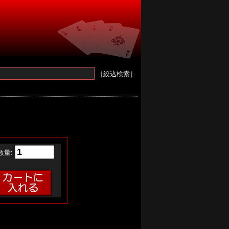
［絞込検索］
数量: