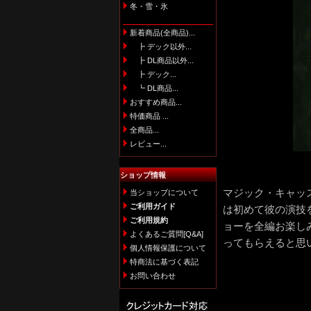
冬・雪・氷
新着商品(全商品)...
┣ デック以外...
┣ DL商品以外...
┣ デック...
┗ DL商品...
おすすめ商品...
特価商品 ...
全商品...
レビュー...
ショップ情報
マジック・キャッス
当ショップについて
ご利用ガイド
は初めて彼の演技
ご利用規約
ョーを全編お楽し
よくあるご質問[Q&A]
ってもらえると思
個人情報保護について
特商法に基づく表記
お問い合わせ