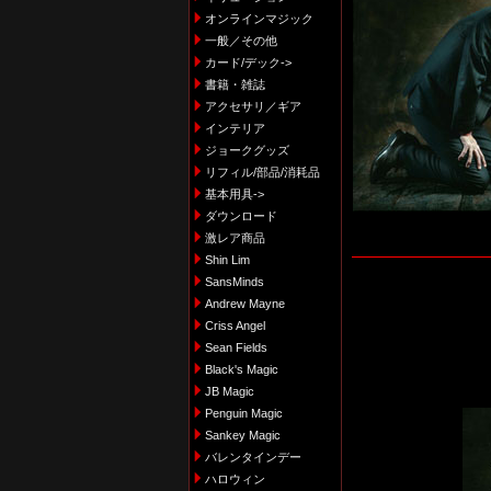
オンラインマジック
一般／その他
カード/デック->
書籍・雑誌
アクセサリ／ギア
インテリア
ジョークグッズ
リフィル/部品/消耗品
基本用具->
ダウンロード
激レア商品
Shin Lim
SansMinds
Andrew Mayne
Criss Angel
Sean Fields
Black's Magic
JB Magic
Penguin Magic
Sankey Magic
バレンタインデー
ハロウィン