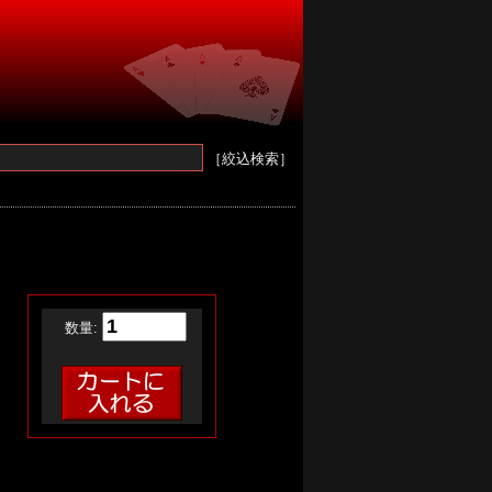
［絞込検索］
数量: