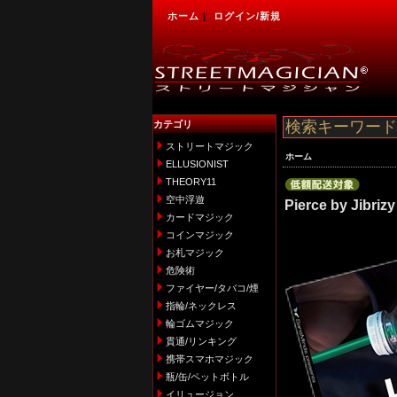
ホーム
|
ログイン/新規
カテゴリ
ストリートマジック
ホーム
ELLUSIONIST
THEORY11
空中浮遊
Pierce by Jibriz
カードマジック
コインマジック
お札マジック
危険術
ファイヤー/タバコ/煙
指輪/ネックレス
輪ゴムマジック
貫通/リンキング
携帯スマホマジック
瓶/缶/ペットボトル
イリュージョン