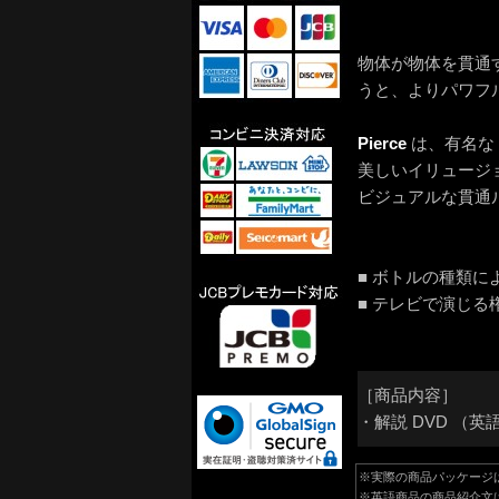
物体が物体を貫通
うと、よりパワフ
Pierce
は、有名な
美しいイリュージ
ビジュアルな貫通
■ ボトルの種類
■ テレビで演じる
［商品内容］
・解説 DVD （英
※実際の商品パッケージ
※英語商品の商品紹介文