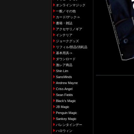
オンラインマジック
一般／その他
カード/デック->
書籍・雑誌
アクセサリ／ギア
インテリア
ジョークグッズ
リフィル/部品/消耗品
基本用具->
ダウンロード
激レア商品
Shin Lim
SansMinds
Andrew Mayne
Criss Angel
Sean Fields
Black's Magic
JB Magic
Penguin Magic
Sankey Magic
バレンタインデー
ハロウィン