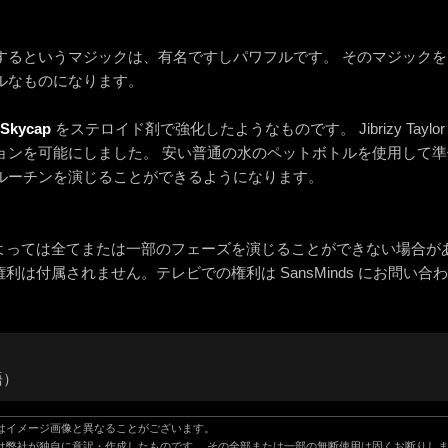
するというマジックは、有名ですしパワフルです。 そのマジック
ルなものになります。
Skycap
をステロイド剤で強化したようなものです。 Jibrizy Tay
ョンを可能にしました。 安い普通の水のペットボトルを使用して準
ルーチンを演じることができるようになります。
によっては全てまたは一部のフェーズを演じることができない場合が
権利は付属されません。テレビでの権利は SansMinds にお問い合
語）
はイメージ画像と異なることがございます。
は弊社が独自に意訳・作成したものです。 その全部または一部の無断使用は固くお断りし