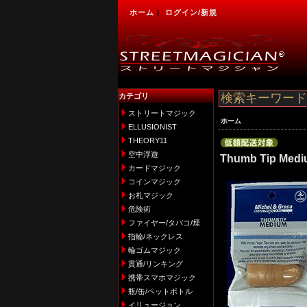
ホーム
|
ログイン/新規
カテゴリ
ストリートマジック
ホーム
ELLUSIONIST
THEORY11
空中浮遊
Thumb Tip Mediu
カードマジック
コインマジック
お札マジック
危険術
ファイヤー/タバコ/煙
指輪/ネックレス
輪ゴムマジック
貫通/リンキング
携帯スマホマジック
瓶/缶/ペットボトル
イリュージョン