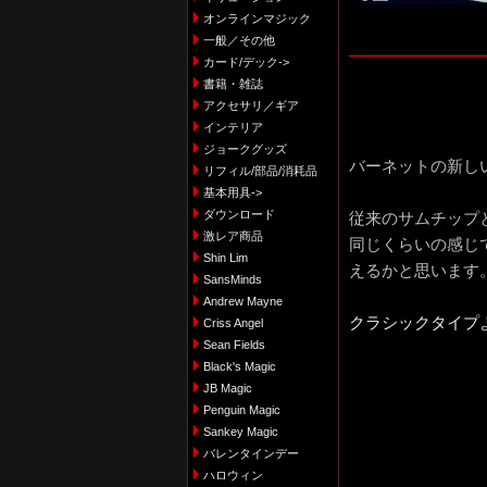
オンラインマジック
一般／その他
カード/デック->
書籍・雑誌
アクセサリ／ギア
インテリア
ジョークグッズ
バーネットの新し
リフィル/部品/消耗品
基本用具->
ダウンロード
従来のサムチップ
激レア商品
同じくらいの感じ
Shin Lim
えるかと思います
SansMinds
Andrew Mayne
クラシックタイプ
Criss Angel
Sean Fields
Black's Magic
JB Magic
Penguin Magic
Sankey Magic
バレンタインデー
ハロウィン