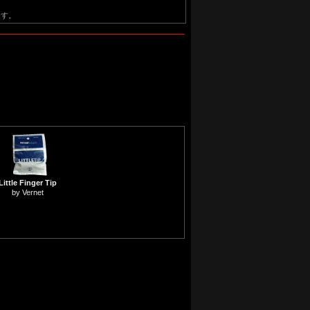
ます。
Little Finger Tip
by Vernet