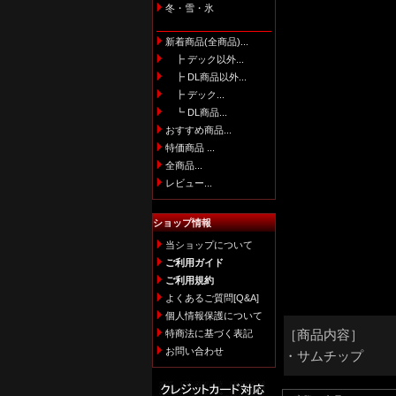
冬・雪・氷
新着商品(全商品)...
┣ デック以外...
┣ DL商品以外...
┣ デック...
┗ DL商品...
おすすめ商品...
特価商品 ...
全商品...
レビュー...
ショップ情報
当ショップについて
ご利用ガイド
ご利用規約
よくあるご質問[Q&A]
個人情報保護について
特商法に基づく表記
［商品内容］
お問い合わせ
・サムチップ