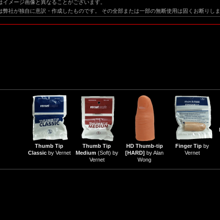
はイメージ画像と異なることがございます。
は弊社が独自に意訳・作成したものです。 その全部または一部の無断使用は固くお断りし
Thumb Tip
Thumb Tip
HD Thumb-tip
Finger Tip
by
Classic
by Vernet
Medium
(Soft) by
[HARD]
by Alan
Vernet
Vernet
Wong