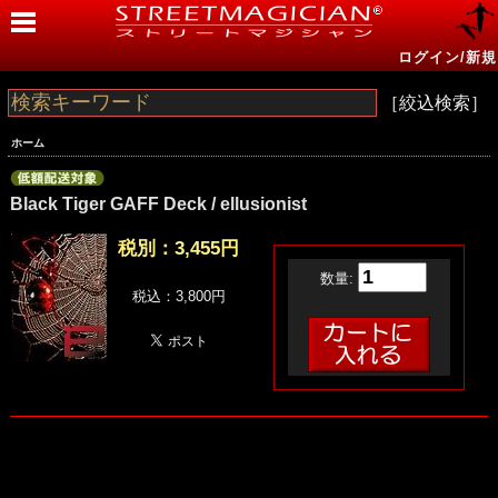
ログイン/新規
［絞込検索］
ホーム
Black Tiger GAFF Deck / ellusionist
税別：
3,455円
数量:
税込：3,800円