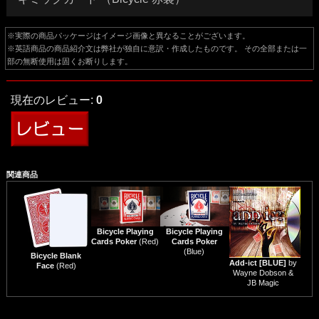
※実際の商品パッケージはイメージ画像と異なることがございます。
※英語商品の商品紹介文は弊社が独自に意訳・作成したものです。 その全部または一
部の無断使用は固くお断りします。
現在のレビュー:
0
関連商品
Bicycle Playing
Bicycle Playing
Cards Poker
(Red)
Cards Poker
(Blue)
Bicycle Blank
Add-ict [BLUE]
by
Face
(Red)
Wayne Dobson &
JB Magic