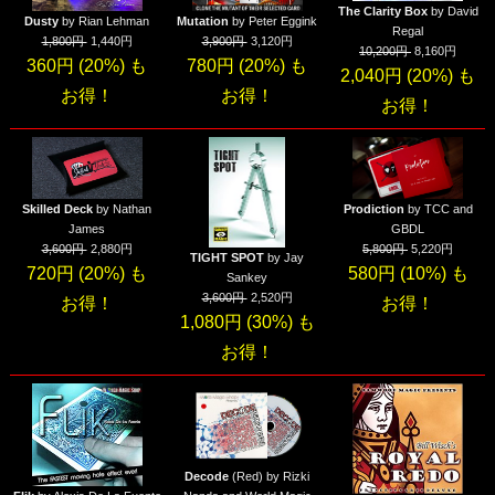
The Clarity Box
by David
Dusty
by Rian Lehman
Mutation
by Peter Eggink
Regal
1,800円
1,440円
3,900円
3,120円
10,200円
8,160円
360円 (20%) も
780円 (20%) も
2,040円 (20%) も
お得！
お得！
お得！
Skilled Deck
by Nathan
Prodiction
by TCC and
James
GBDL
3,600円
2,880円
5,800円
5,220円
TIGHT SPOT
by Jay
720円 (20%) も
580円 (10%) も
Sankey
3,600円
2,520円
お得！
お得！
1,080円 (30%) も
お得！
Decode
(Red) by Rizki