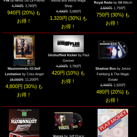
Flik
by Alexis De La Fuente
Nanda and World Magic
Royal Redo
by Bill Wisch
4,700円
3,760円
Shop
2,500円
1,750円
4,400円
3,080円
940円 (20%) も
750円 (30%) も
1,320円 (30%) も
お得！
お得！
お得！
Unshuffled Kicker
by Paul
Gertner
4,200円
3,780円
Masterminds #2:Self
Shadow Box
by Jesse
420円 (10%) も
Levitation
by Criss Angel
Feinberg & The Magic
16,000円
11,200円
Estate
お得！
2,400円
1,920円
4,800円 (30%) も
480円 (20%) も
お得！
お得！
Voices
by Jeff Prace