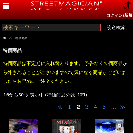
ログイン/新規
［絞込検索］
ホーム
:: 特価商品
特価商品
特価商品は不定期に入れ替わります。 予告なく特価商品か
ら外されることがございますので気になる商品がございま
したらお早めにご注文ください。
16
から
30
を表示中 (特価商品の数:
121
)
≪
1
2
3
4
5
...
≫