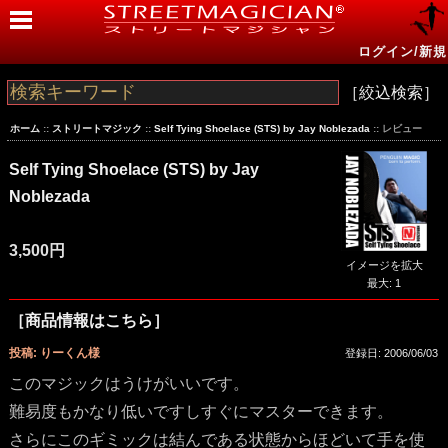
ログイン/新規
［絞込検索］
ホーム
::
ストリートマジック
::
Self Tying Shoelace (STS) by Jay Noblezada
:: レビュー
Self Tying Shoelace (STS) by Jay
Noblezada
3,500円
イメージを拡大
最大: 1
［商品情報はこちら］
投稿: りーくん様
登録日: 2006/06/03
このマジックはうけがいいです。
難易度もかなり低いですしすぐにマスターできます。
さらにこのギミックは結んである状態からほどいて手を使