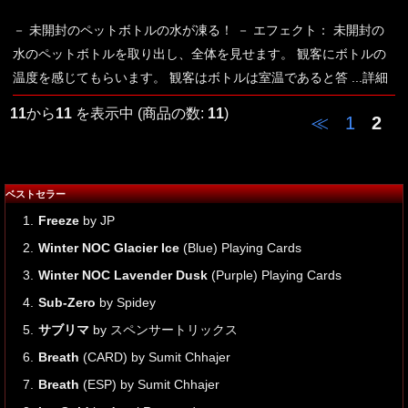
－ 未開封のペットボトルの水が凍る！ － エフェクト： 未開封の
水のペットボトルを取り出し、全体を見せます。 観客にボトルの
温度を感じてもらいます。 観客はボトルは室温であると答
...詳細
11
から
11
を表示中 (商品の数:
11
)
≪
1
2
ベストセラー
1.
Freeze
by JP
2.
Winter NOC Glacier Ice
(Blue) Playing Cards
3.
Winter NOC Lavender Dusk
(Purple) Playing Cards
4.
Sub-Zero
by Spidey
5.
サブリマ
by スペンサートリックス
6.
Breath
(CARD) by Sumit Chhajer
7.
Breath
(ESP) by Sumit Chhajer