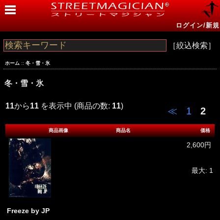
ログイン/新規
［絞込検索］
ホーム
::
冬・雪・氷
冬・雪・氷
11
から
11
を表示中 (商品の数:
11
)
≪
1
2
商品画像
商品名
価格
2,600円
最大: 1
Freeze by JP