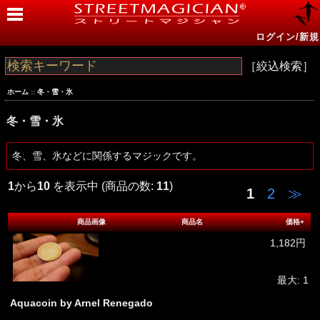
ログイン/新規
［絞込検索］
ホーム
::
冬・雪・氷
冬・雪・氷
冬、雪、氷などに関係するマジックです。
1
から
10
を表示中 (商品の数:
11
)
1
2
≫
商品画像
商品名
価格+
1,182円
最大: 1
Aquacoin by Arnel Renegado