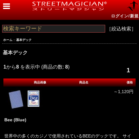
ログイン/新規
［絞込検索］
ホーム
::
基本デック
基本デック
1
から
8
を表示中 (商品の数:
8
)
1
商品画像
商品名
価格
～1,120円
Bee (Blue)
世界中の多くのカジノで使用されているBEEのデックです。 サイ