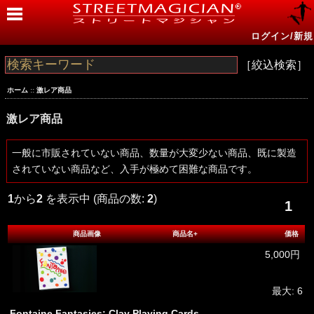
ログイン/新規
［絞込検索］
ホーム
::
激レア商品
激レア商品
一般に市販されていない商品、数量が大変少ない商品、既に製造
されていない商品など、入手が極めて困難な商品です。
1
から
2
を表示中 (商品の数:
2
)
1
商品画像
商品名+
価格
5,000円
最大: 6
Fontaine Fantasies: Clay Playing Cards