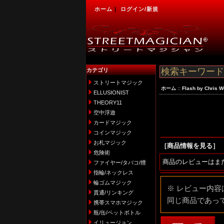
ホーム
|
ログイン/新規
カテゴリ
ストリートマジック
ホーム
::
Flash by Chris 
ELLUSIONIST
THEORY11
空中浮遊
カードマジック
コインマジック
お札マジック
［商品情報を見る］
危険術
商品のレビューはま
ファイヤー/タバコ/煙
指輪/ネックレス
輪ゴムマジック
※ レビュー内
貫通/リンキング
同じ商品であっ
携帯スマホマジック
瓶/缶/ペットボトル
イリュージョン