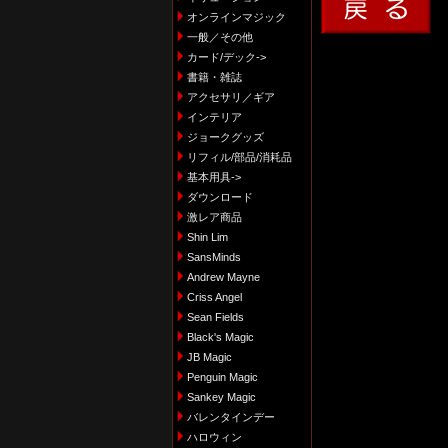
オンラインマジック
一般／その他
カード/デック->
書籍・雑誌
アクセサリ／ギア
インテリア
ジョークグッズ
リフィル/部品/消耗品
基本用具->
ダウンロード
激レア商品
Shin Lim
SansMinds
Andrew Mayne
Criss Angel
Sean Fields
Black's Magic
JB Magic
Penguin Magic
Sankey Magic
バレンタインデー
ハロウィン