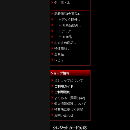
冬・雪・氷
新着商品(全商品)...
┣ デック以外...
┣ DL商品以外...
┣ デック...
┗ DL商品...
おすすめ商品...
特価商品 ...
全商品...
レビュー...
ショップ情報
当ショップについて
ご利用ガイド
ご利用規約
よくあるご質問[Q&A]
個人情報保護について
特商法に基づく表記
お問い合わせ