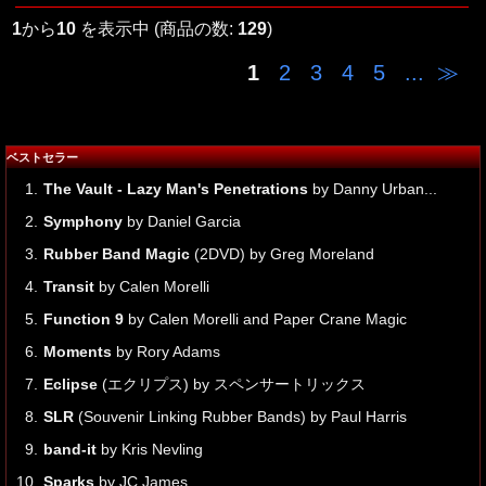
1
から
10
を表示中 (商品の数:
129
)
1
2
3
4
5
...
≫
ベストセラー
1.
The Vault - Lazy Man's Penetrations
by Danny Urban...
2.
Symphony
by Daniel Garcia
3.
Rubber Band Magic
(2DVD) by Greg Moreland
4.
Transit
by Calen Morelli
5.
Function 9
by Calen Morelli and Paper Crane Magic
6.
Moments
by Rory Adams
7.
Eclipse
(エクリプス) by スペンサートリックス
8.
SLR
(Souvenir Linking Rubber Bands) by Paul Harris
9.
band-it
by Kris Nevling
10.
Sparks
by JC James