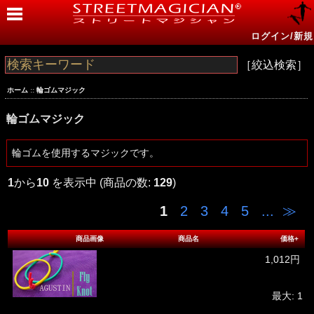
ログイン/新規
［絞込検索］
ホーム
::
輪ゴムマジック
輪ゴムマジック
輪ゴムを使用するマジックです。
1
から
10
を表示中 (商品の数:
129
)
1
2
3
4
5
...
≫
商品画像
商品名
価格+
1,012円
最大: 1