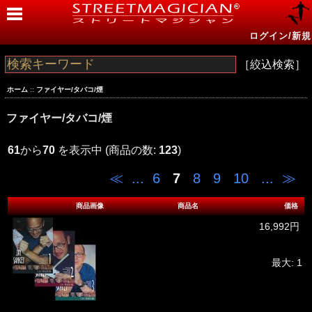
ログイン/新規
［絞込検索］
ホーム
::
ファイヤー/タバコ/煙
ファイヤー/タバコ/煙
61
から
70
を表示中 (商品の数:
123
)
≪
...
6
7
8
9
10
...
≫
商品画像
商品名
価格
16,992円
最大: 1