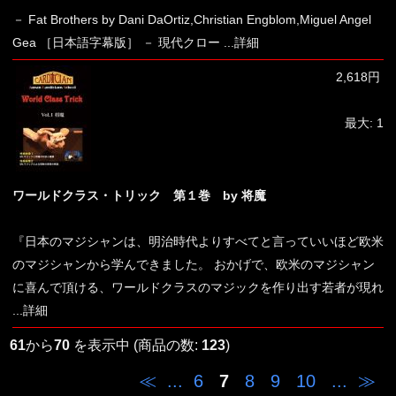
－ Fat Brothers by Dani DaOrtiz,Christian Engblom,Miguel Angel
Gea ［日本語字幕版］ － 現代クロー
...詳細
2,618円
最大: 1
ワールドクラス・トリック 第１巻 by 将魔
『日本のマジシャンは、明治時代よりすべてと言っていいほど欧米
のマジシャンから学んできました。 おかげで、欧米のマジシャン
に喜んで頂ける、ワールドクラスのマジックを作り出す若者が現れ
...詳細
61
から
70
を表示中 (商品の数:
123
)
≪
...
6
7
8
9
10
...
≫