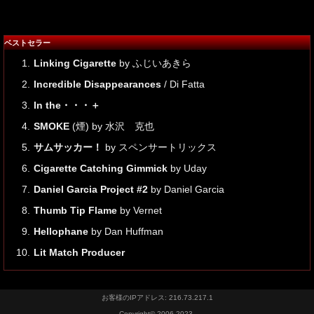
ベストセラー
1.
Linking Cigarette
by ふじいあきら
2.
Incredible Disappearances
/ Di Fatta
3.
In the・・・＋
4.
SMOKE
(煙) by 水沢 克也
5.
サムサッカー！
by スペンサートリックス
6.
Cigarette Catching Gimmick
by Uday
7.
Daniel Garcia Project #2
by Daniel Garcia
8.
Thumb Tip Flame
by Vernet
9.
Hellophane
by Dan Huffman
10.
Lit Match Producer
お客様のIPアドレス: 216.73.217.1
Copyright© 2006-2023