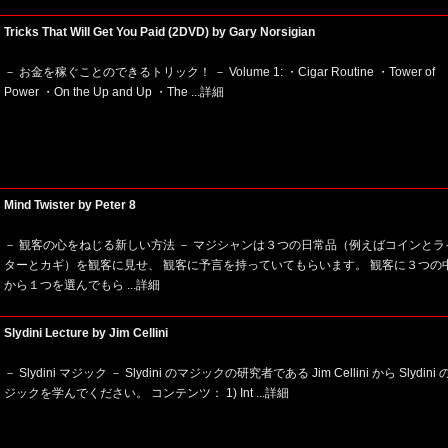
Tricks That Will Get You Paid (2DVD) by Gary Norsigian
－ お金を稼ぐことのできるトリック！ － Volume 1: ・Cigar Routine ・Tower of
Power ・On the Up and Up ・The
...詳細
Mind Twister by Peter 8
－ 観客の心をねじる新しい方法 － マジシャンは３つの日常品（例えばコインとラ
ターとカギ）を観客に見せ、 観客に予言を持っていてもらいます。 観客に３つの
から１つを選んでもら
...詳細
Slydini Lecture by Jim Cellini
－ Slydini マジック － Slydini のマジックの研究者である Jim Cellini から Slydini
ジックを学んでください。 コンテンツ： 1) Int
...詳細