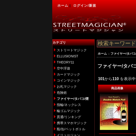
ホーム
|
ログイン/新規
カテゴリ
ストリートマジック
ホーム
::
ファイヤー/タバコ
ELLUSIONIST
THEORY11
ファイヤー/タバコ
空中浮遊
カードマジック
101
から
110
を表示中 
コインマジック
お札マジック
商品画像
危険術
ファイヤー/タバコ/煙
指輪/ネックレス
輪ゴムマジック
貫通/リンキング
携帯スマホマジック
瓶/缶/ペットボトル
イリュージョン