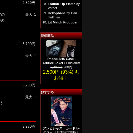
2,860円
8.
Thumb Tip Flame
by
Vernet
9.
Hellophane
by Dan
年の
最大: 1
Huffman
中の
10.
Lit Match Producer
特価商品
5,700円
最大: 1
iPhone 4/4S Case :
Artifice Joker
/ Ellusionist
2,700円
200円
2,500円 (93%) も
お得！
6,200円
おすすめ
、
最大: 1
う
3,980円
アンビシャス・カード
by
ダロー ［日本語字幕版］