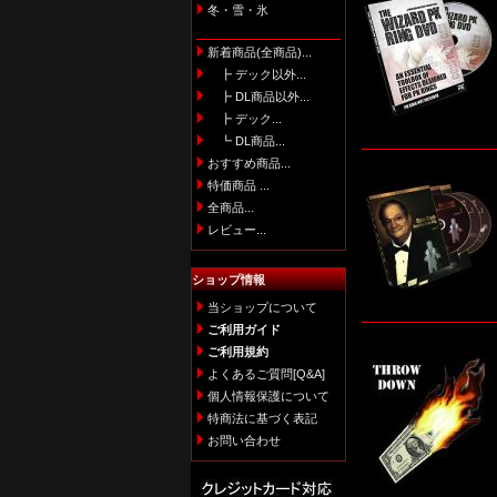
冬・雪・氷
新着商品(全商品)...
┣ デック以外...
┣ DL商品以外...
┣ デック...
┗ DL商品...
おすすめ商品...
特価商品 ...
全商品...
レビュー...
ショップ情報
当ショップについて
ご利用ガイド
ご利用規約
よくあるご質問[Q&A]
個人情報保護について
特商法に基づく表記
お問い合わせ