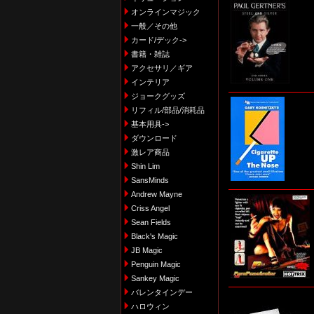
オンラインマジック
一般／その他
カード/デック->
書籍・雑誌
アクセサリ／ギア
インテリア
ジョークグッズ
リフィル/部品/消耗品
基本用具->
ダウンロード
激レア商品
Shin Lim
SansMinds
Andrew Mayne
Criss Angel
Sean Fields
Black's Magic
JB Magic
Penguin Magic
Sankey Magic
バレンタインデー
ハロウィン