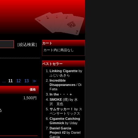
カート
［絞込検索］
カート内に商品なし
ベストセラー
1.
Linking Cigarette
by
ふじいあきら
...
11
12
13
≫
2.
Incredible
Disappearances
/ Di
Fatta
価格
3.
In the・・・＋
1,500円
4.
SMOKE
(煙) by 水
沢 克也
5.
サムサッカー！
by ス
る
ペンサートリックス
6.
Cigarette Catching
Gimmick
by Uday
7.
Daniel Garcia
Project #2
by Daniel
Garcia