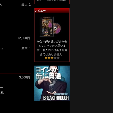
あ
最大: 1
レビュー
12,000円
かなり好き嫌いが分かれ
るマジックだと思いま
渡っ
最大: 1
す。個人的にはあまり好
きではありません ..
3,000円
ター
お札