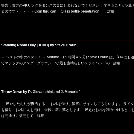
警告：貴方のPKリングをタンスの奥にしまわないでください！ できることが沢山
るのです・・・・ ・Coin thru can ・Glass bottle penetration ・
...詳細
Standing Room Only [3DVD] by Steve Draun
－ ベストの中のベスト！ － Volume 1 (１時間４２分) Steve Draun は、何年にも
てマジックのアンダーグラウンドで 最も素晴らしいスライハンドの
...詳細
Throw Down by R. Giovacchini and J. Moncrief
－ 燃やしたお札が復活する － お札を借り、観客にサインしてもらいます。 ライ
を借り、お札に火を点け、最後に床に落とします。 燃えたお札を踏みつけると、
は元通りに復元して
...詳細