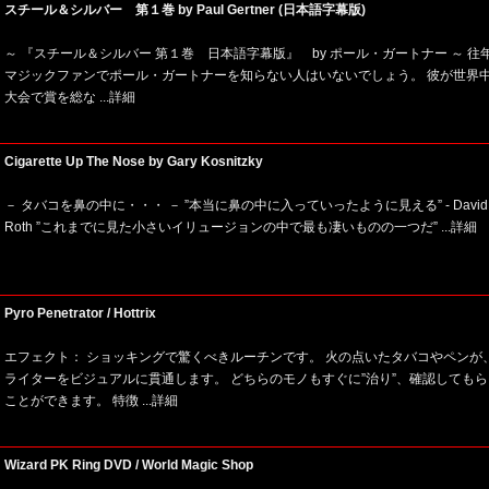
スチール＆シルバー 第１巻 by Paul Gertner (日本語字幕版)
～ 『スチール＆シルバー 第１巻 日本語字幕版』 by ポール・ガートナー ～ 往
マジックファンでポール・ガートナーを知らない人はいないでしょう。 彼が世界
大会で賞を総な
...詳細
Cigarette Up The Nose by Gary Kosnitzky
－ タバコを鼻の中に・・・ － ”本当に鼻の中に入っていったように見える” - David
Roth ”これまでに見た小さいイリュージョンの中で最も凄いものの一つだ”
...詳細
Pyro Penetrator / Hottrix
エフェクト： ショッキングで驚くべきルーチンです。 火の点いたタバコやペンが
ライターをビジュアルに貫通します。 どちらのモノもすぐに”治り”、確認してもら
ことができます。 特徴
...詳細
Wizard PK Ring DVD / World Magic Shop